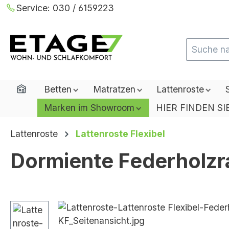
Service:
030 / 6159223
m Hauptinhalt springen
Zur Suche springen
Zur Hauptnavigation springen
Home
Betten
Matratzen
Lattenroste
Marken im Showroom
HIER FINDEN SI
Lattenroste
Lattenroste Flexibel
Dormiente Federholzr
Bildergalerie überspringen