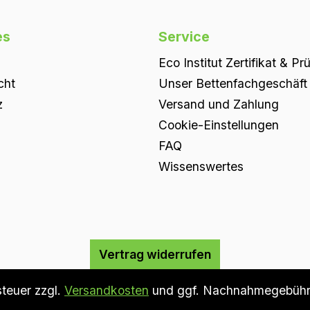
es
Service
Eco Institut Zertifikat & Pr
cht
Unser Bettenfachgeschäft i
z
Versand und Zahlung
Cookie-Einstellungen
FAQ
Wissenswertes
Vertrag widerrufen
steuer zzgl.
Versandkosten
und ggf. Nachnahmegebühre