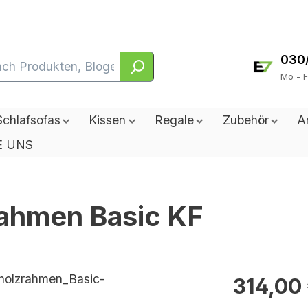
030
Mo - F
Schlafsofas
Kissen
Regale
Zubehör
A
E UNS
ahmen Basic KF
314,00