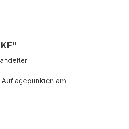
 KF"
handelter
 3 Auflagepunkten am