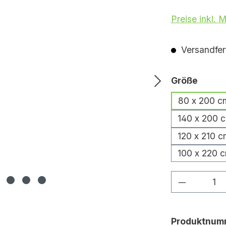
Preise inkl. 
Versandfert
auswä
Größe
80 x 200 c
140 x 200 
120 x 210 c
100 x 220 
Produkt 
Produktnum