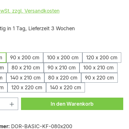
MwSt. zzgl. Versandkosten
ig in 1 Tag, Lieferzeit 3 Wochen
hlen
m
90 x 200 cm
100 x 200 cm
120 x 200 cm
cm
80 x 210 cm
90 x 210 cm
100 x 210 cm
m
140 x 210 cm
80 x 220 cm
90 x 220 cm
cm
120 x 220 cm
140 x 220 cm
Anzahl: Gib den gewünschten Wert ei
In den Warenkorb
mer:
DOR-BASIC-KF-080x200