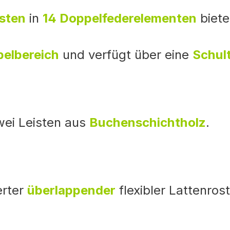
isten
in
14 Doppelfederelementen
biete
belbereich
und verfügt über eine
Schul
wei Leisten aus
Buchenschichtholz
.
erter
überlappender
flexibler Lattenros