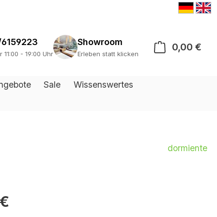
/6159223
Showroom
0,00 €
War
r 11:00 - 19:00 Uhr
Erleben statt klicken
ngebote
Sale
Wissenswertes
dormiente
 €