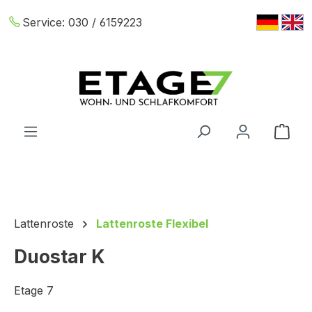
Zum Hauptinhalt springen
Service:
030 / 6159223
War
Lattenroste
Lattenroste Flexibel
Duostar K
Etage 7