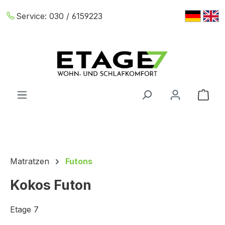
Zum Hauptinhalt springen
Service:
030 / 6159223
War
Matratzen
Futons
Kokos Futon
Etage 7