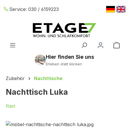
Zum Hauptinhalt springen
Service:
030 / 6159223
War
Erleben statt klicken
Zubehör
Nachttische
Nachttisch Luka
Rast
Bildergalerie überspringen