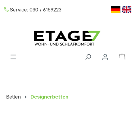
Zum Hauptinhalt springen
Service:
030 / 6159223
War
Betten
Designerbetten