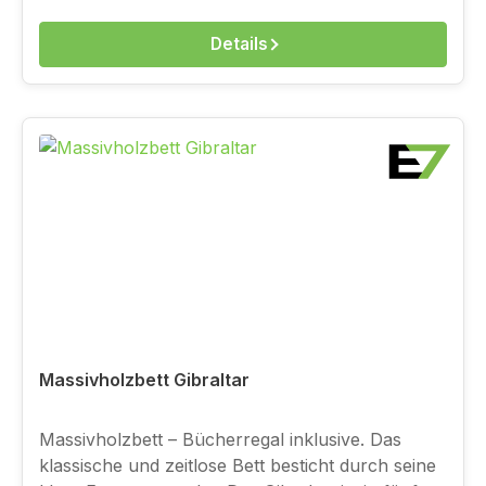
Finish: Öl/Wachs. Das traumhaft schöne
Massivholzbettgestell kann auf Wunsch in Buche
Details
auch in zwei Beiztönen gefertigt werden, im
Beizton 'Kirsche' und im Beizton 'Schoko'.
Aufpreis Beize: 190 € MerkmalMaßKommentar
Rahmenhöhe 43 cm Höhe vom Boden gemessen
Einlegtiefe 16 cm Wie tief ist die Matratze im
Rahmen versenkt Breite +6 cm Addieren für das
tatsächliche Außenmaß des Bettes Länge +13 cm
Addieren für das tatsächliche Außenmaß des
Bettes Höhe Kopfstütze 93,5 cm Höhe der
Kopfstütze vom Boden aus *Alle Preise ohne
Matratze, Dekoration und Zubehör. Ahorn
massivBuche massivKernbuche massivEsche
massivEiche massivKirsche massivNussbaum
Massivholzbett Gibraltar
massiv
Massivholzbett – Bücherregal inklusive. Das
klassische und zeitlose Bett besticht durch seine