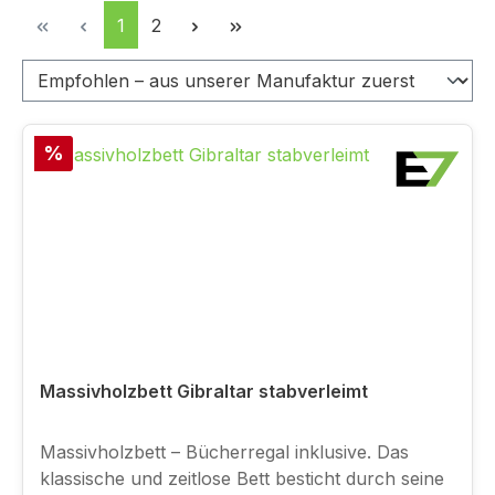
Seite
Seite
1
2
Rabatt
%
Massivholzbett Gibraltar stabverleimt
Massivholzbett – Bücherregal inklusive. Das
klassische und zeitlose Bett besticht durch seine