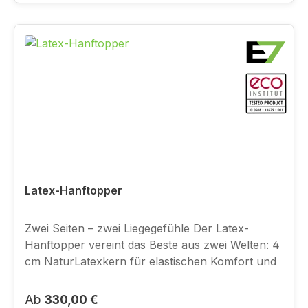
Feuchtigkeitsaufnahme – trockenes Schlafklima
 natürliche Selbstreinigungskraft (Lanolin-
EƯekt)  anschmiegsam und wohlig warm Ideal
für … Menschen, die nachts schnell frieren oder
ein trocken-warmes Schlafklima lieben. Auch für
alle, die ein natürliches Material mit
selbstreinigender Wirkung schätzen.
Latex-Hanftopper
Zwei Seiten – zwei Liegegefühle Der Latex-
Hanftopper vereint das Beste aus zwei Welten: 4
cm NaturLatexkern für elastischen Komfort und
eine 1 cm Hanfschicht für natürliche Festigkeit.
Mit Bezug erreicht der Topper ca. 6 cm Höhe.
Regulärer Preis:
Ab
330,00 €