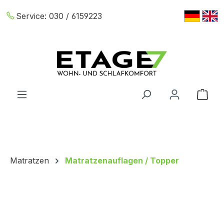
Zum Hauptinhalt springen
Service:
030 / 6159223
War
Matratzen
Matratzenauflagen / Topper