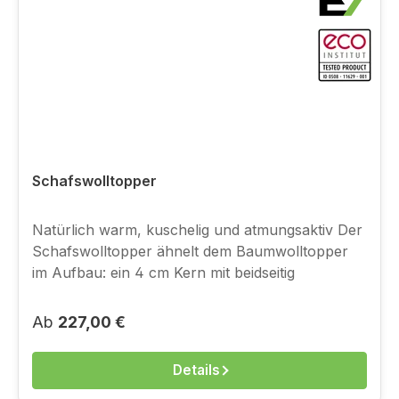
Ideal für … Menschen, die ihre Matratze als zu
hart empfinden und ein flauschiges, weiches
Liegegefühl wünschen.
Schafswolltopper
Natürlich warm, kuschelig und atmungsaktiv Der
Schafswolltopper ähnelt dem Baumwolltopper
im Aufbau: ein 4 cm Kern mit beidseitig
verstepptem Bezug (je 1 cm), Gesamthöhe ca. 5
cm. Der Unterschied: die Füllung aus reiner
Regulärer Preis:
Ab
227,00 €
Schafschurwolle. Eigenschaften 
hervorragendes Klima-Management: wärmt im
Details
Winter, kühlt im Sommer  hohe