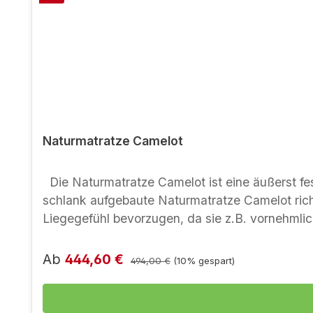
Naturmatratze Camelot
Die Naturmatratze Camelot ist eine äußerst fest
schlank aufgebaute Naturmatratze Camelot richt
Liegegefühl bevorzugen, da sie z.B. vornehmli
wirkt diese Matratze auch an den Oberflächen 
Eigenschaften - oberflächliche Anpassung und 
Verkaufspreis:
Regulärer Preis:
Ab
444,60 €
494,00 €
(10% gespart)
- gute Stützwirkung in der Bauch- und Rücken
Sommerseite durch im Bezug untersteppte natur
(ökologische Produktprüfung)