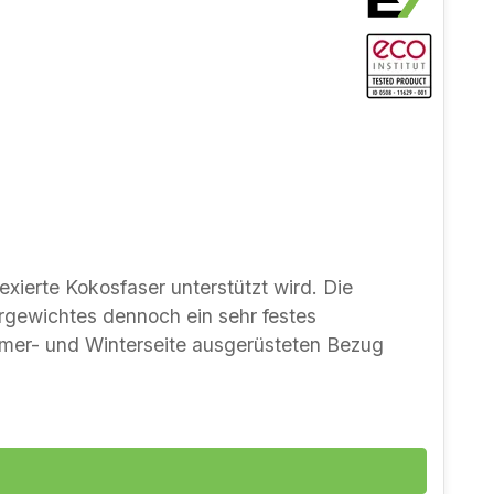
exierte Kokosfaser unterstützt wird. Die
ergewichtes dennoch ein sehr festes
mmer- und Winterseite ausgerüsteten Bezug
 mit geringer Einlegetiefe. Material und
egeeigenschaften durch latexierte Kokosfaser
chaften gewünscht sind - Winter- und
vom Eco Umweltinstitut und zertifiziert