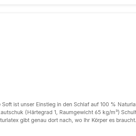
 Einstieg in den Schlaf auf 100 % Naturlatex. Die 14 cm hohe Natur-Latexma
utschuk (Härtegrad 1, Raumgewicht 65 kg/m³) Schulter
urlatex gibt genau dort nach, wo Ihr Körper es braucht.
normalgewichtige Schläferinnen und Schläfer
enrost kombinieren — er verbessert die