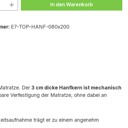
Anzahl: Gib den gewünschten Wert ei
In den Warenkorb
mer:
E7-TOP-HANF-080x200
 Matratze. Der
3 cm dicke Hanfkern ist mechanisch
ürbare Verfestigung der Matratze, ohne dabei an
keitsaufnahme trägt er zu einem angenehm