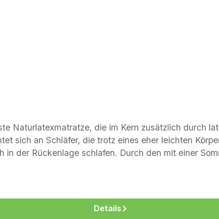
e Naturlatexmatratze, die im Kern zusätzlich durch lat
et sich an Schläfer, die trotz eines eher leichten Körp
ch in der Rückenlage schlafen. Durch den mit einer So
stramm und kompakt. Sehr gut geeignet für Futonbetten
Druckentlastung durch 100 % Naturkautschuk- feste Li
lage - Körpergewicht bis 80 kg wenn feste Liegeeigens
belassene Schur- bzw. Baumwolle- Schadstoff getestet 
Details