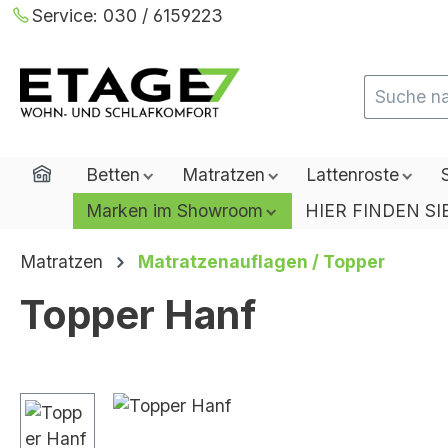
Service:
030 / 6159223
m Hauptinhalt springen
Zur Suche springen
Zur Hauptnavigation springen
Home
Betten
Matratzen
Lattenroste
Marken im Showroom
HIER FINDEN SI
Matratzen
Matratzenauflagen / Topper
Topper Hanf
Bildergalerie überspringen