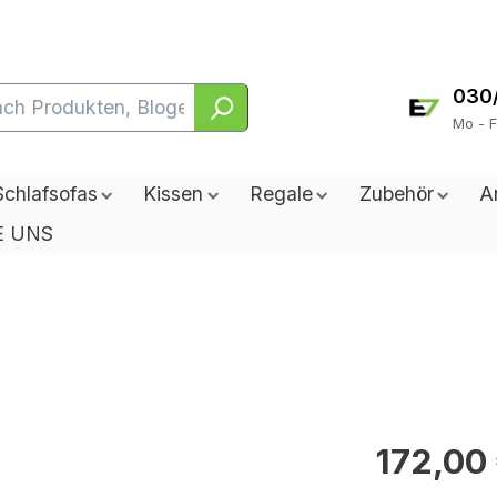
030
Mo - F
Schlafsofas
Kissen
Regale
Zubehör
A
E UNS
172,00