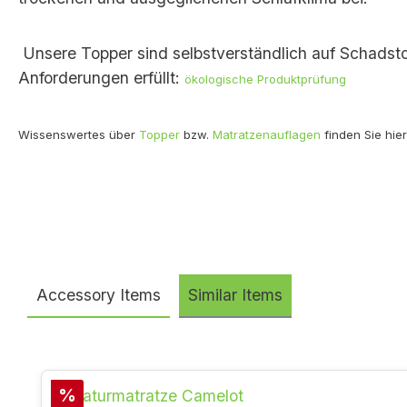
Unsere Topper sind selbstverständlich auf Schadst
Anforderungen erfüllt
:
ökologische Produktprüfung
Wissenswertes über
Topper
bzw.
Matratzenauflagen
finden Sie hie
Accessory Items
Similar Items
Produktgalerie überspringen
Rabatt
%