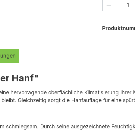
Produkt 
Produktnum
tungen
er Hanf"
ine hervorragende oberflächliche Klimatisierung Ihrer
 bleibt. Gleichzeitig sorgt die Hanfauflage für eine sp
hm schmiegsam. Durch seine ausgezeichnete Feuchtig