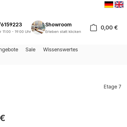
/6159223
Showroom
0,00 €
War
r 11:00 - 19:00 Uhr
Erleben statt klicken
ngebote
Sale
Wissenswertes
Etage 7
 €