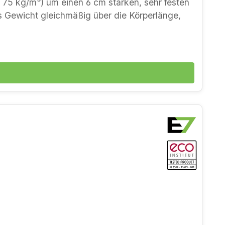
G 75 kg/m³) um einen 6 cm starken, sehr festen
as Gewicht gleichmäßig über die Körperlänge,
Wir beraten Sie gern — telefonisch oder im