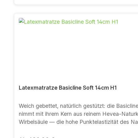
Latexmatratze Basicline Soft 14cm H1
Weich gebettet, natürlich gestützt: die Basicline Soft ist unser
nimmt mit ihrem Kern aus reinem Hevea-Naturka
Wirbelsäule — die hohe Punktelastizität des Nat
des Kerns sorgen dabei für ein trockenes, angenehmes Schlafklima. Für wen geeignet Leicht- bis 
Seitenschläfer und alle, die weich und körpernah liegen möchten Empfehlung: mit einem flexiblen Latt