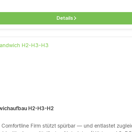
ze ca.
Details
isch oder im Showroom in der Kantstraße 13, Berlin-Char
dwichaufbau H2-H3-H2
Firm stützt spürbar — und entlastet zugleich den Druck. Die Comfortlin