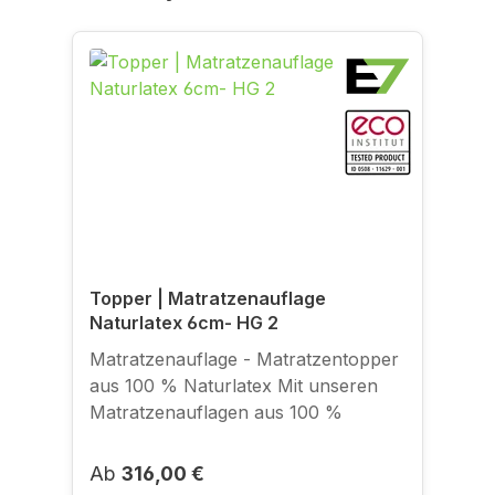
Topper | Matratzenauflage
Naturlatex 6cm- HG 2
Matratzenauflage - Matratzentopper
aus 100 % Naturlatex Mit unseren
Matratzenauflagen aus 100 %
Naturkautschuk bieten wir die
Möglichkeit, die positiven
Regulärer Preis:
Ab
316,00 €
Eigenschaften von Naturlatex auch