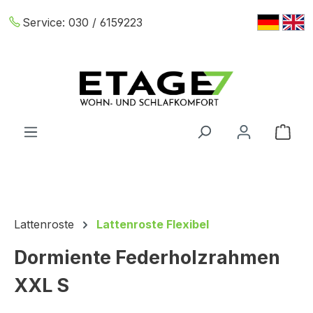
Zum Hauptinhalt springen
Service:
030 / 6159223
War
Lattenroste
Lattenroste Flexibel
Dormiente Federholzrahmen
XXL S