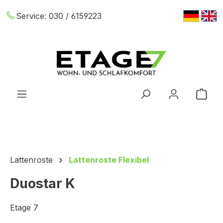
Zum Hauptinhalt springen
Service:
030 / 6159223
War
Lattenroste
Lattenroste Flexibel
Duostar K
Etage 7