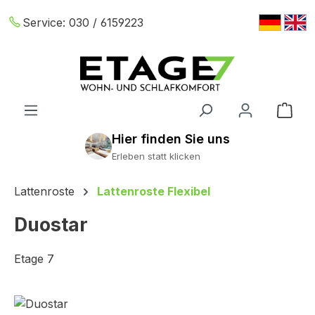
Zum Hauptinhalt springen
Service:
030 / 6159223
War
Erleben statt klicken
Lattenroste
Lattenroste Flexibel
Duostar
Etage 7
Bildergalerie überspringen