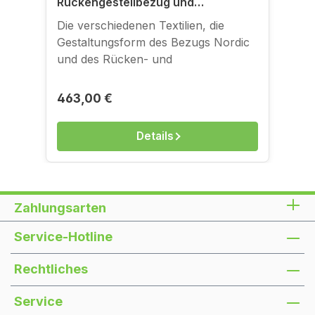
Rückengestellbezug und
Sitzgestellbezug für
Die verschiedenen Textilien, die
Klappsofagestelle
Gestaltungsform des Bezugs Nordic
und des Rücken- und
Sitzgestellbezugs können Sie sich in
der Bildergalerie anschauen. Zum
Regulärer Preis:
463,00 €
Anfassen gibt es die Bezüge in
unserem Ladengeschäft in der
Details
Kantstraße.
Zahlungsarten
Service-Hotline
Rechtliches
Service