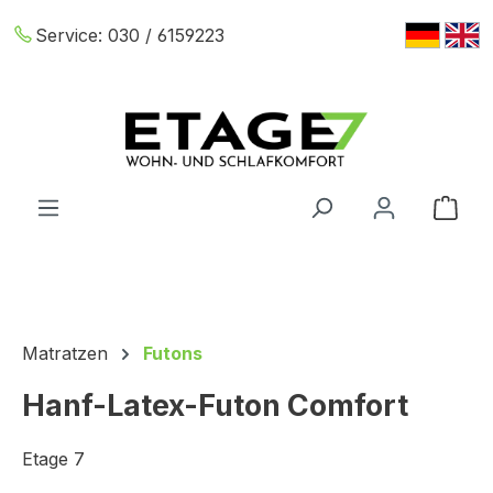
Zum Hauptinhalt springen
Service:
030 / 6159223
War
Matratzen
Futons
Hanf-Latex-Futon Comfort
Etage 7