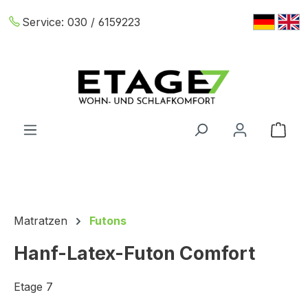
Zum Hauptinhalt springen
Service:
030 / 6159223
War
Matratzen
Futons
Hanf-Latex-Futon Comfort
Etage 7