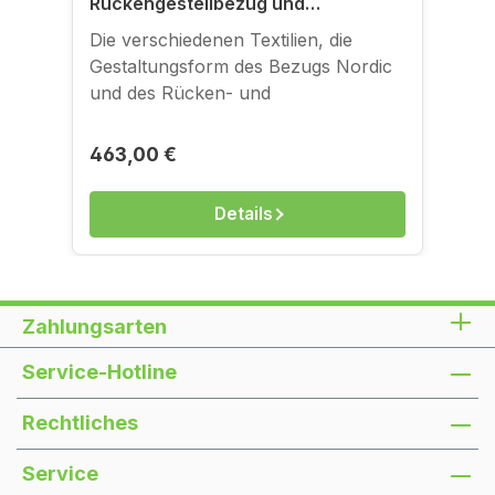
Rückengestellbezug und
Sitzgestellbezug für
Die verschiedenen Textilien, die
Klappsofagestelle
Gestaltungsform des Bezugs Nordic
und des Rücken- und
Sitzgestellbezugs können Sie sich in
der Bildergalerie anschauen. Zum
Regulärer Preis:
463,00 €
Anfassen gibt es die Bezüge in
unserem Ladengeschäft in der
Details
Kantstraße.
Zahlungsarten
Service-Hotline
Rechtliches
Service