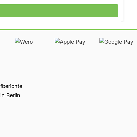
üfberichte
n Berlin