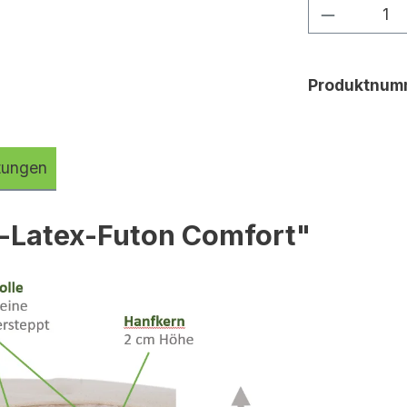
Produkt 
Produktnum
tungen
-Latex-Futon Comfort"