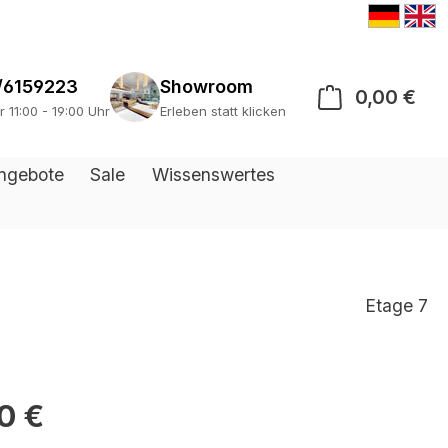
/6159223
Showroom
0,00 €
War
r 11:00 - 19:00 Uhr
Erleben statt klicken
ngebote
Sale
Wissenswertes
Etage 7
0 €