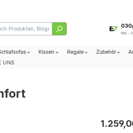
030
Mo - F
Schlafsofas
Kissen
Regale
Zubehör
A
E UNS
mfort
1.259,0