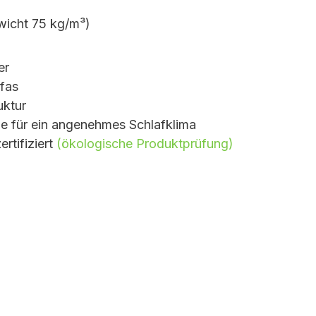
wicht 75 kg/m³)
er
ofas
uktur
e für ein angenehmes Schlafklima
rtifiziert
(ökologische Produktprüfung)