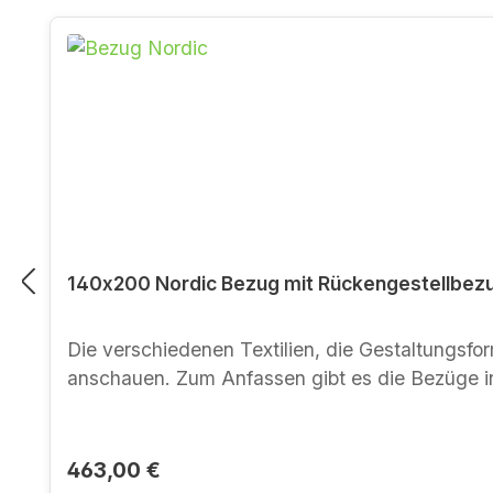
Produktgalerie überspringen
140x200 Nordic Bezug mit Rückengestellbezug
Die verschiedenen Textilien, die Gestaltungsform des Bezugs Nordic und des Rücken- un
Regulärer Preis:
463,00 €