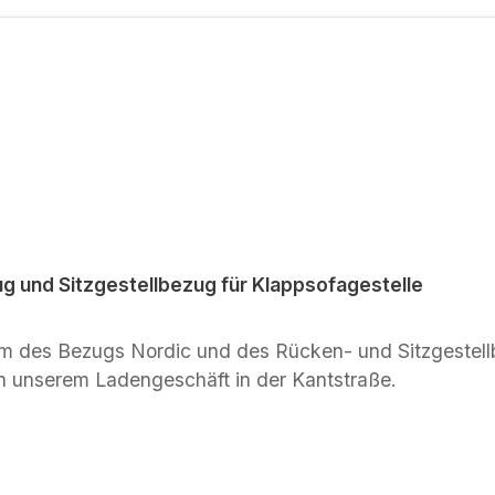
 und Sitzgestellbezug für Klappsofagestelle
d Sitzgestellbezugs können Sie sich in der Bildergalerie
anschauen. Zum Anfassen gibt es die Bezüge in unserem Ladengeschäft in der Kantstraße.