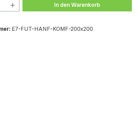
Anzahl: Gib den gewünschten Wert ei
In den Warenkorb
mer:
E7-FUT-HANF-KOMF-200x200