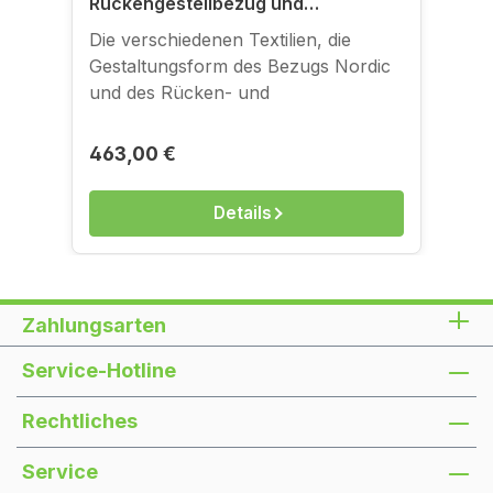
Rückengestellbezug und
Sitzgestellbezug für
Die verschiedenen Textilien, die
Klappsofagestelle
Gestaltungsform des Bezugs Nordic
und des Rücken- und
Sitzgestellbezugs können Sie sich in
der Bildergalerie anschauen. Zum
Regulärer Preis:
463,00 €
Anfassen gibt es die Bezüge in
unserem Ladengeschäft in der
Details
Kantstraße.
Zahlungsarten
Service-Hotline
Rechtliches
Service