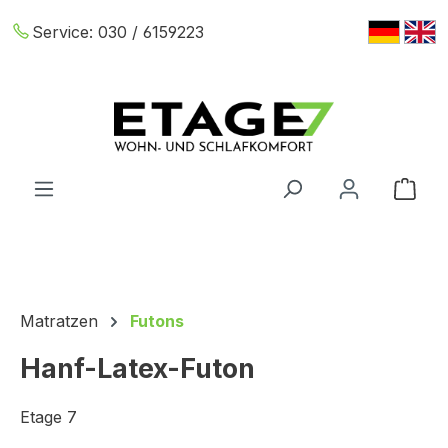
Zum Hauptinhalt springen
Service:
030 / 6159223
War
Matratzen
Futons
Hanf-Latex-Futon
Etage 7