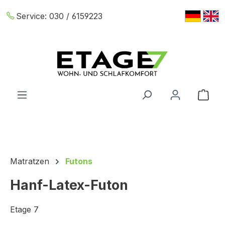
Zum Hauptinhalt springen
Service:
030 / 6159223
War
Matratzen
Futons
Hanf-Latex-Futon
Etage 7