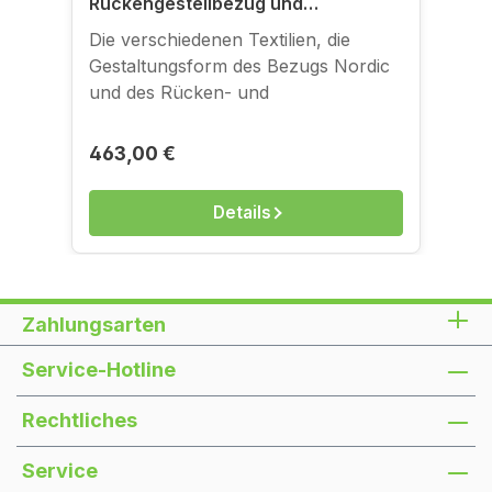
Rückengestellbezug und
Sitzgestellbezug für
Die verschiedenen Textilien, die
Klappsofagestelle
Gestaltungsform des Bezugs Nordic
und des Rücken- und
Sitzgestellbezugs können Sie sich in
der Bildergalerie anschauen. Zum
Regulärer Preis:
463,00 €
Anfassen gibt es die Bezüge in
unserem Ladengeschäft in der
Details
Kantstraße.
Zahlungsarten
Service-Hotline
Rechtliches
Service