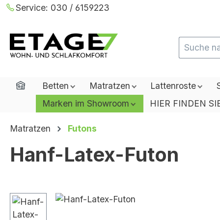
Service:
030 / 6159223
m Hauptinhalt springen
Zur Suche springen
Zur Hauptnavigation springen
Home
Betten
Matratzen
Lattenroste
Marken im Showroom
HIER FINDEN SI
Matratzen
Futons
Hanf-Latex-Futon
Bildergalerie überspringen