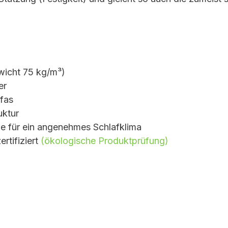
wicht 75 kg/m³)
er
ofas
uktur
e für ein angenehmes Schlafklima
rtifiziert
(ökologische Produktprüfung)