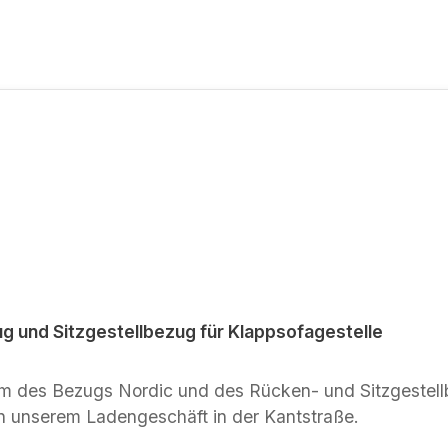
 und Sitzgestellbezug für Klappsofagestelle
d Sitzgestellbezugs können Sie sich in der Bildergalerie
anschauen. Zum Anfassen gibt es die Bezüge in unserem Ladengeschäft in der Kantstraße.