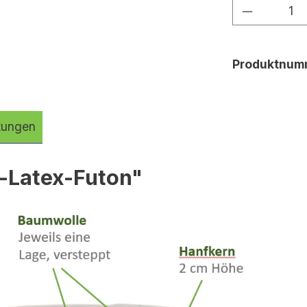
Produkt 
Produktnum
tungen
-Latex-Futon"