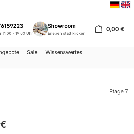
/6159223
Showroom
0,00 €
War
r 11:00 - 19:00 Uhr
Erleben statt klicken
ngebote
Sale
Wissenswertes
Etage 7
 €