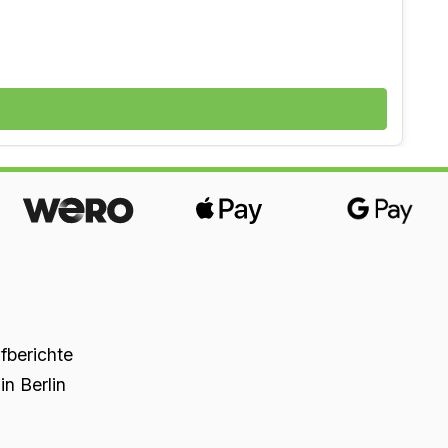
üfberichte
n Berlin