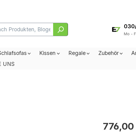
030
Mo - F
Schlafsofas
Kissen
Regale
Zubehör
A
E UNS
776,00