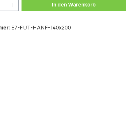
Anzahl: Gib den gewünschten Wert ei
In den Warenkorb
mer:
E7-FUT-HANF-140x200