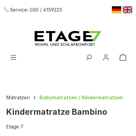
Zum Hauptinhalt springen
Service:
030 / 6159223
War
Matratzen
Babymatratzen / Kindermatratzen
Kindermatratze Bambino
Etage 7