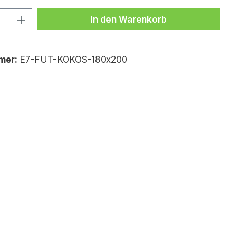
Anzahl: Gib den gewünschten Wert ei
In den Warenkorb
mer:
E7-FUT-KOKOS-180x200