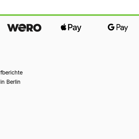
üfberichte
n Berlin