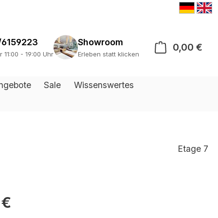
/6159223
Showroom
0,00 €
War
r 11:00 - 19:00 Uhr
Erleben statt klicken
ngebote
Sale
Wissenswertes
Etage 7
 €