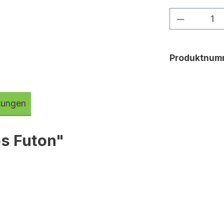
Produkt 
Produktnum
tungen
s Futon"