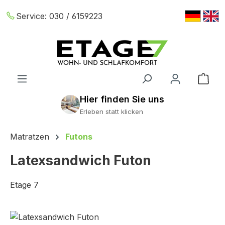
Zum Hauptinhalt springen
Service:
030 / 6159223
War
Erleben statt klicken
Matratzen
Futons
Latexsandwich Futon
Etage 7
Bildergalerie überspringen