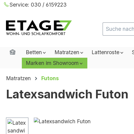
Service:
030 / 6159223
m Hauptinhalt springen
Zur Suche springen
Zur Hauptnavigation springen
Home
Betten
Matratzen
Lattenroste
Marken im Showroom
Matratzen
Futons
Latexsandwich Futon
Bildergalerie überspringen