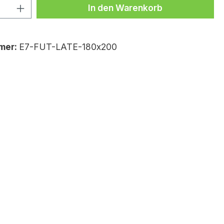
Anzahl: Gib den gewünschten Wert ei
In den Warenkorb
mer:
E7-FUT-LATE-180x200