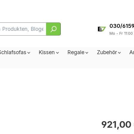
030/615
Mo - Fr 11:00
Schlafsofas
Kissen
Regale
Zubehör
A
921,00