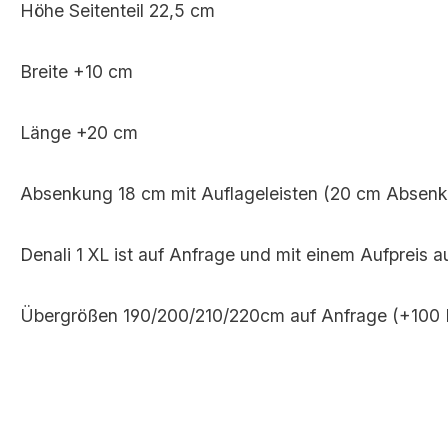
Höhe Seitenteil 22,5 cm
Breite +10 cm
Kirschbaum
Länge +20 cm
Absenkung 18 cm mit Auflageleisten (20 cm Absenk
Esche
Denali 1 XL ist auf Anfrage und mit einem Aufpreis au
Nussbaum
Übergrößen 190/200/210/220cm auf Anfrage (+100 E