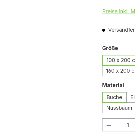
Preise inkl. 
Versandfert
auswä
Größe
100 x 200 
160 x 200 
aus
Material
Buche
E
Nussbaum
Produkt 