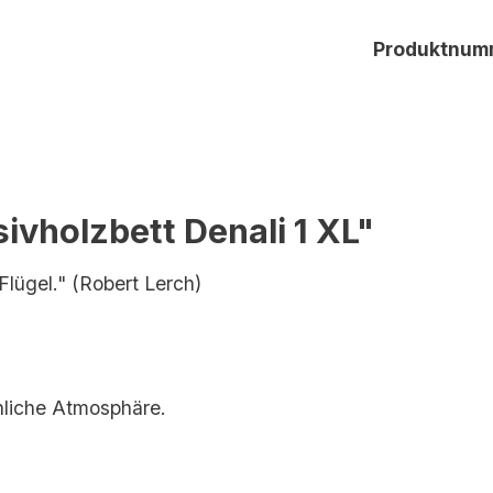
Produktnum
vholzbett Denali 1 XL"
lügel." (Robert Lerch)
nliche Atmosphäre.