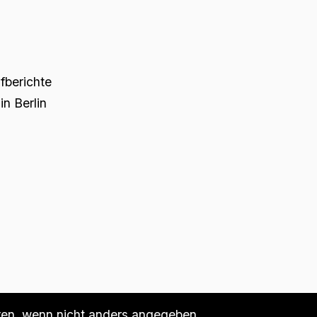
üfberichte
n Berlin
n, wenn nicht anders angegeben.