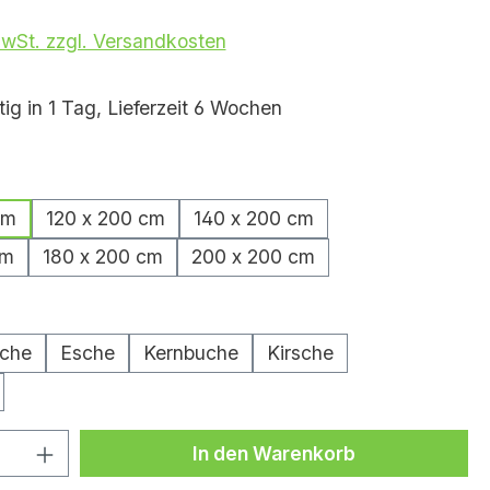
MwSt. zzgl. Versandkosten
ig in 1 Tag, Lieferzeit 6 Wochen
hlen
cm
120 x 200 cm
140 x 200 cm
cm
180 x 200 cm
200 x 200 cm
wählen
iche
Esche
Kernbuche
Kirsche
Anzahl: Gib den gewünschten Wert ei
In den Warenkorb