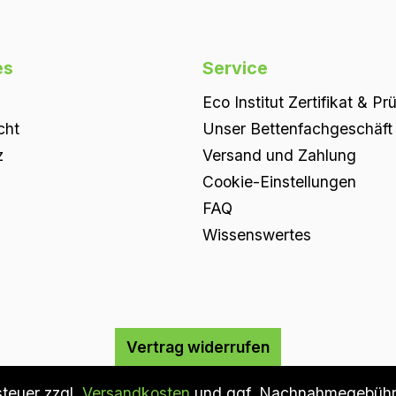
es
Service
Eco Institut Zertifikat & Pr
cht
Unser Bettenfachgeschäft i
z
Versand und Zahlung
Cookie-Einstellungen
FAQ
Wissenswertes
Vertrag widerrufen
steuer zzgl.
Versandkosten
und ggf. Nachnahmegebühre