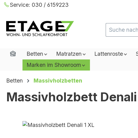
Service:
030 / 6159223
m Hauptinhalt springen
Zur Suche springen
Zur Hauptnavigation springen
Home
Betten
Matratzen
Lattenroste
Marken im Showroom
Betten
Massivholzbetten
Massivholzbett Denali
Bildergalerie überspringen