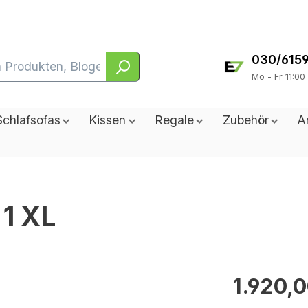
030/615
Mo - Fr 11:00
Schlafsofas
Kissen
Regale
Zubehör
A
 1 XL
1.920,0