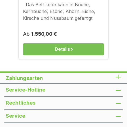
das tatsächliche Außenmaß des
Das Bett León kann in Buche,
Bettes Höhe Kopfstütze 101 cm Höhe
Kernbuche, Esche, Ahorn, Eiche,
der Kopfstütze vom Boden aus
Kirsche und Nussbaum gefertigt
Ahorn massivBuche
werden. Die oben gezeigten
massivKernbuche massivEsche
Abbildungen des Bettes entsprechen
Regulärer Preis:
Ab
1.550,00 €
massivEiche massivKirsche
der Ausführung 160x200 cm,
massivNussbaum massiv
Nussbaum massiv, Finish: Öl/Wachs.
Details
Das klassische Massivholzbettgestell
'León' kann auf Wunsch in Buche
auch in zwei Beiztönen gefertigt
werden, im Beizton 'Kirsche' und im
Zahlungsarten
Beizton 'Schoko'. Aufpreis Beize: 190
€ MerkmalMaßKommentar
Service-Hotline
Rahmenhöhe 45 cm Höhe vom
Boden gemessen Einlegtiefe 15 cm
Rechtliches
Wie tief ist die Matratze im Rahmen
versenkt Breite +11 cm Addieren für
Service
das tatsächliche Außenmaß des