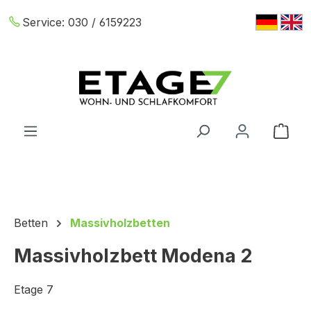
Zum Hauptinhalt springen
Service:
030 / 6159223
War
Betten
Massivholzbetten
Massivholzbett Modena 2
Etage 7