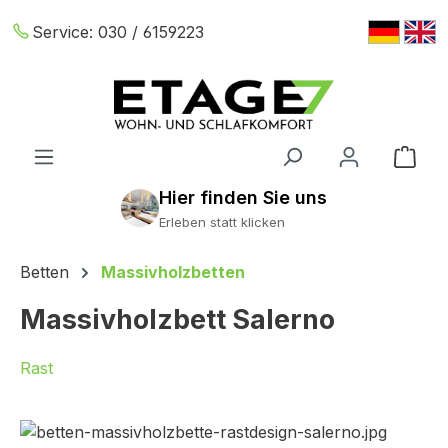
Zum Hauptinhalt springen
Service:
030 / 6159223
War
Erleben statt klicken
Betten
Massivholzbetten
Massivholzbett Salerno
Rast
Bildergalerie überspringen