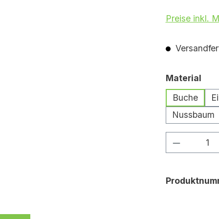
Preise inkl. 
Versandfert
aus
Material
Buche
E
Nussbaum
Produkt 
Produktnum