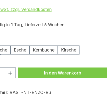
MwSt. zzgl. Versandkosten
ig in 1 Tag, Lieferzeit 6 Wochen
wählen
iche
Esche
Kernbuche
Kirsche
Anzahl: Gib den gewünschten Wert ei
In den Warenkorb
mer:
RAST-NT-ENZO-Bu