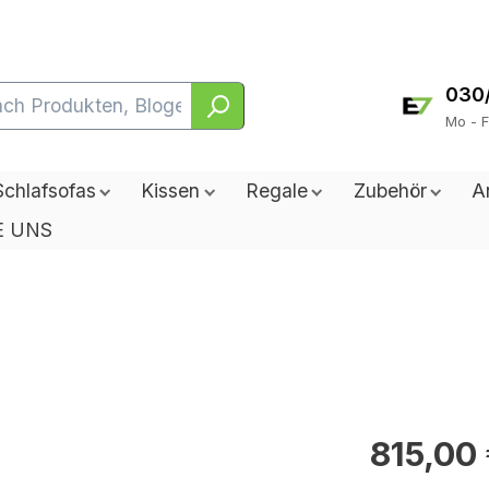
030
Mo - F
Schlafsofas
Kissen
Regale
Zubehör
A
E UNS
815,00