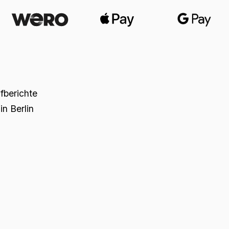
üfberichte
n Berlin