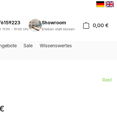
/6159223
Showroom
0,00 €
War
r 11:00 - 19:00 Uhr
Erleben statt klicken
ngebote
Sale
Wissenswertes
Rast
 €