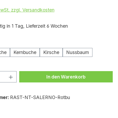
MwSt. zzgl. Versandkosten
ig in 1 Tag, Lieferzeit 6 Wochen
wählen
che
Kernbuche
Kirsche
Nussbaum
Anzahl: Gib den gewünschten Wert ei
In den Warenkorb
mer:
RAST-NT-SALERNO-Rotbu