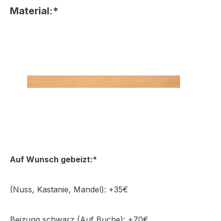
Material:*
Auf Wunsch gebeizt:*
Buche
(Nuss, Kastanie, Mandel):
+35€
Beizung schwarz (Auf Buche): +70€