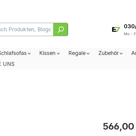
030
Mo - F
Schlafsofas
Kissen
Regale
Zubehör
A
E UNS
566,00