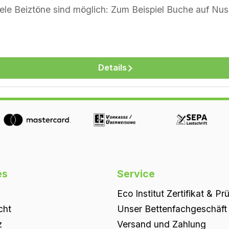
rwachs weiß auf Esche & Eiche (+217,00 €). Überläng
Details
Nussbaum Kirsche Eiche Kernbuche Buche Esche
es
Service
Eco Institut Zertifikat & Pr
cht
Unser Bettenfachgeschäft i
z
Versand und Zahlung