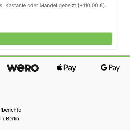
en gewünscht? Kein Problem – Preise nennen
üfberichte
n Berlin