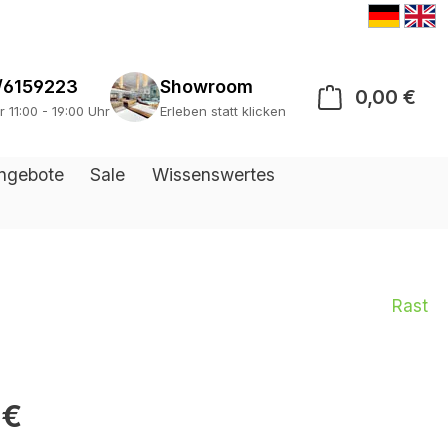
/6159223
Showroom
0,00 €
War
r 11:00 - 19:00 Uhr
Erleben statt klicken
ngebote
Sale
Wissenswertes
Rast
 €