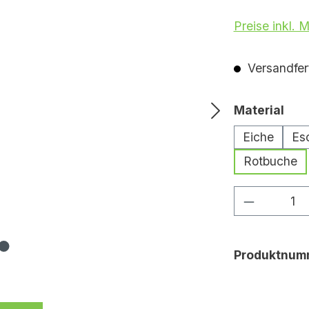
Preise inkl. 
Versandfert
aus
Material
Eiche
Es
Rotbuche
Produkt 
Produktnum