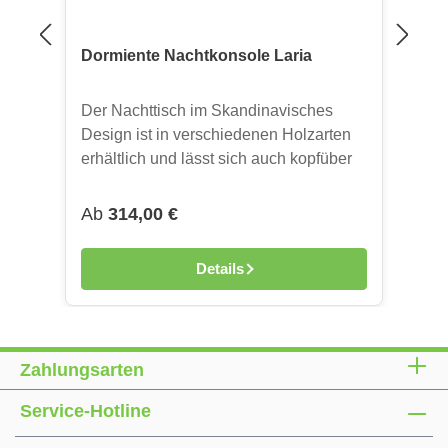
Dormiente Nachtkonsole Laria
Der Nachttisch im Skandinavisches
Design ist in verschiedenen Holzarten
erhältlich und lässt sich auch kopfüber
verwenden. Abmessungen: ca. H 40,5 x
B 27 / 38 x T 38 cm, Passend zu:
Regulärer Preis:
Ab
314,00 €
Dormiente Massivholzbett Laria
Details
Zahlungsarten
Service-Hotline