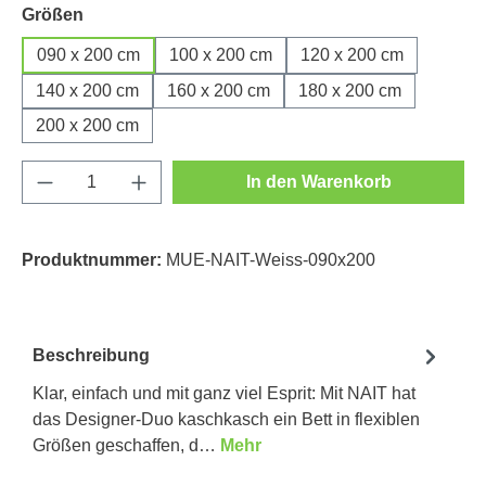
auswählen
Größen
090 x 200 cm
100 x 200 cm
120 x 200 cm
140 x 200 cm
160 x 200 cm
180 x 200 cm
200 x 200 cm
Produkt Anzahl: Gib den gewünschten Wert e
In den Warenkorb
Produktnummer:
MUE-NAIT-Weiss-090x200
Beschreibung
Klar, einfach und mit ganz viel Esprit: Mit NAIT hat
das Designer-Duo kaschkasch ein Bett in flexiblen
Größen geschaffen, d…
Mehr