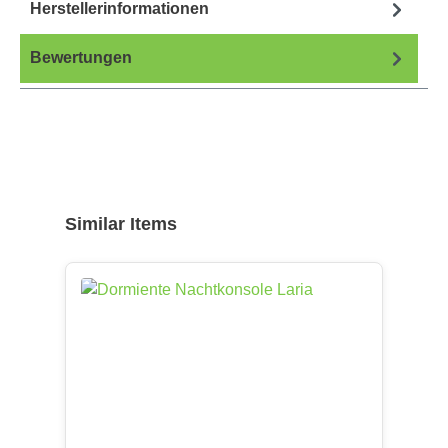
Herstellerinformationen
Bewertungen
Produktgalerie überspringen
Similar Items