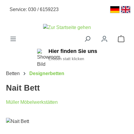
Zum Hauptinhalt springen
Service:
030 / 6159223
Ware
Erleben statt klicken
Betten
Designerbetten
Nait Bett
Müller Möbelwerkstätten
Bildergalerie überspringen