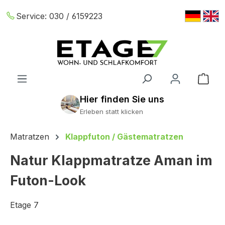
Zum Hauptinhalt springen
Service:
030 / 6159223
War
Erleben statt klicken
Matratzen
Klappfuton / Gästematratzen
Natur Klappmatratze Aman im
Futon-Look
Etage 7