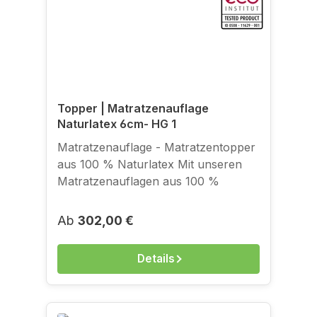
Topper | Matratzenauflage
Naturlatex 6cm- HG 1
Matratzenauflage - Matratzentopper
aus 100 % Naturlatex Mit unseren
Matratzenauflagen aus 100 %
Naturkautschuk bieten wir die
Möglichkeit, die positiven
Regulärer Preis:
Ab
302,00 €
Eigenschaften von Naturlatex auch
auf bestehende, konventionelle
Details
Matratzen zu übertragen. Ist Ihre
Matratze zwar noch neu aber zu
fest? Ist die Anpassungsfähigkeit