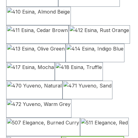
358 Taura, Chocco
359 Taura, Cappucc
410 Esina, Almond Beige
411 Esina, Cedar Brown
412 Esina, Rust
413 Esina, Olive Green
414 Esina, Indigo 
417 Esina, Mocha
418 Esina, Truffle
470 Yuveno, Natural
471 Yuveno, Sand
472 Yuveno, Warm Grey
507 Elegance, Burned Curry
511 Elegance,