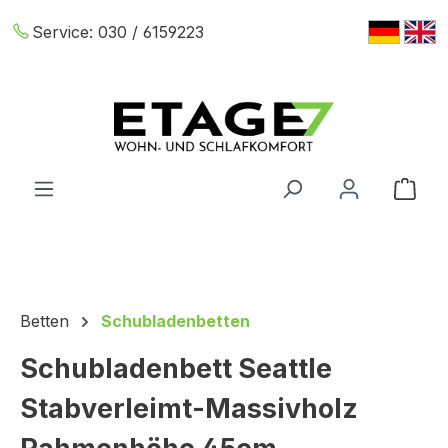
Zum Hauptinhalt springen
Service:
030 / 6159223
War
Betten
Schubladenbetten
Schubladenbett Seattle
Stabverleimt-Massivholz