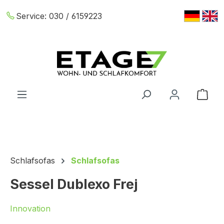
Zum Hauptinhalt springen
Service:
030 / 6159223
War
Schlafsofas
Schlafsofas
Sessel Dublexo Frej
Innovation