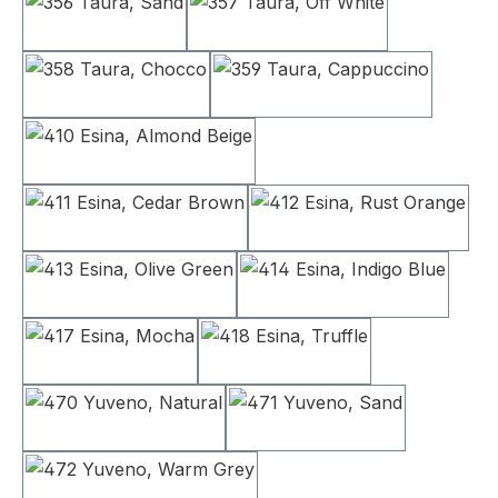
356 Taura, Sand
357 Taura, Off White
358 Taura, Chocco
359 Taura, Cappucc
410 Esina, Almond Beige
411 Esina, Cedar Brown
412 Esina, Rust
413 Esina, Olive Green
414 Esina, Indigo 
417 Esina, Mocha
418 Esina, Truffle
470 Yuveno, Natural
471 Yuveno, Sand
472 Yuveno, Warm Grey