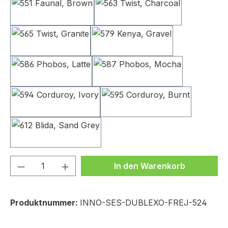
551 Faunal, Brown
563 Twist, Charcoal
565 Twist, Granite
579 Kenya, Gravel
586 Phobos, Latte
587 Phobos, Mocha
594 Corduroy, Ivory
595 Corduroy, Burnt
612 Blida, Sand Grey
Produkt Anzahl: Gib den gewünschten We
In den Warenkorb
Produktnummer:
INNO-SES-DUBLEXO-FREJ-524